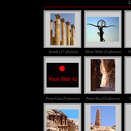
L
Jerash (17 photos)
Mont Nébo (5 photos)
M
Petra-Gaïa (9 photos)
Petra-Siq (10 photos)
T