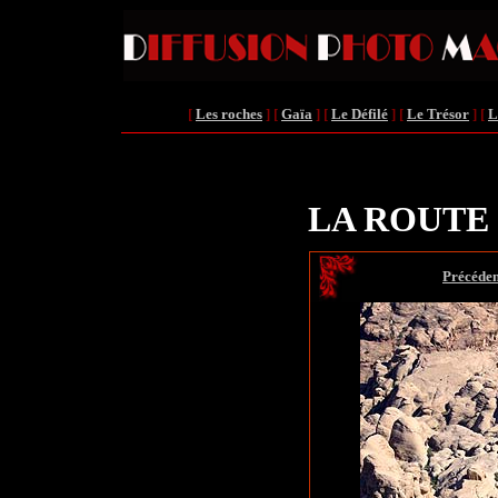
[
Les roches
]
[
Gaïa
]
[
Le Défilé
]
[
Le Trésor
]
[
L
LA ROUTE 
[
Précéden