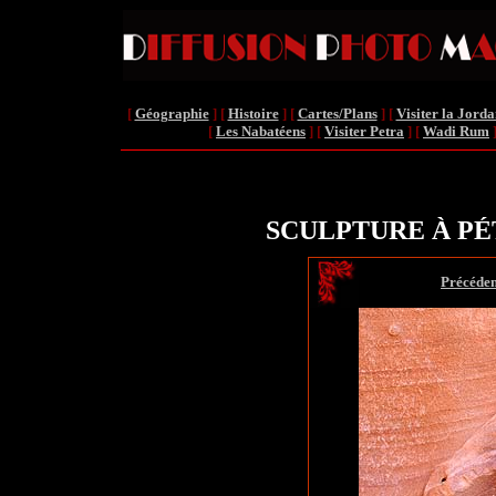
[
Géographie
]
[
Histoire
]
[
Cartes/Plans
]
[
Visiter la Jorda
[
Les Nabatéens
]
[
Visiter Petra
]
[
Wadi Rum
SCULPTURE À PÉT
[
Précéden