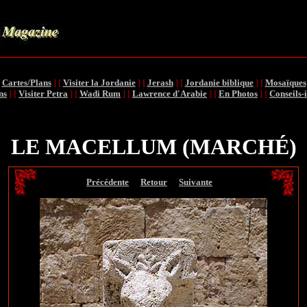
.
[
Cartes/Plans
]
[
Visiter la Jordanie
]
[
Jerash
]
[
Jordanie biblique
]
[
Mosaïques
ns
]
[
Visiter Petra
]
[
Wadi Rum
]
[
Lawrence d'Arabie
]
[
En Photos
]
[
Conseils-
LE MACELLUM (MARCH
É
)
[
Précédente
]
[
Retour
]
[
Suivante
]