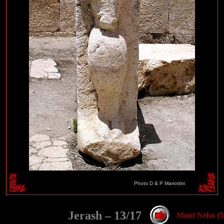
Photo D & P Mariottini
.
Jerash –
13
/
1
7
Mont Nébo
(
5