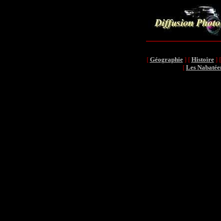
[
Géographie
]
[
Histoire
]
[
Les Nabatée