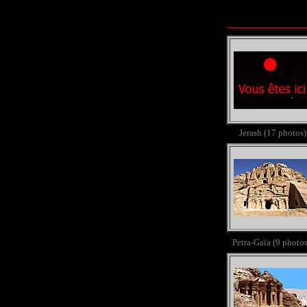
Jerash (17 photos)
Petra-Gaïa (9 photos