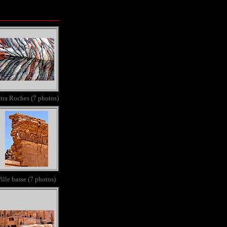
tra Roches (7 photos)
ille basse (7 photos)