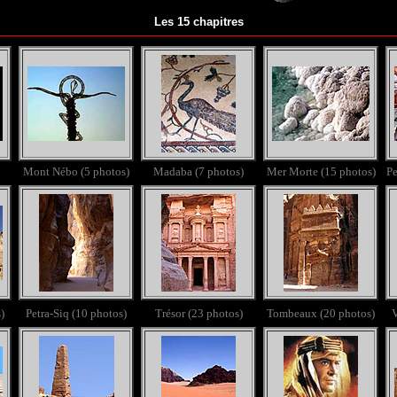
Les
15 chapitres
Mont Nébo (5 photos)
Madaba (7 photos)
Mer Morte (15 photos)
Pe
)
Petra-Siq (10 photos)
Trésor (23 photos)
Tombeaux (20 photos)
V