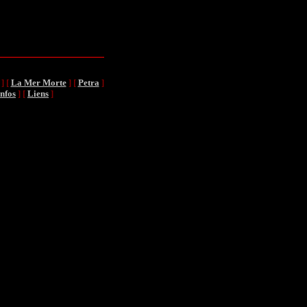
]
[
La Mer Morte
]
[
Petra
]
infos
]
[
Liens
]