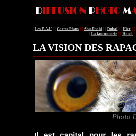
[
Les E.A.U
]
[
Cartes-Plans
]
[
Abu Dhabi
]
[
Dubaï
]
[
Hier
]
[
[
La fauconnerie
]
[
Hotels
]
LA VISION DES RAP
Photo D
.
Il est capital pour les r